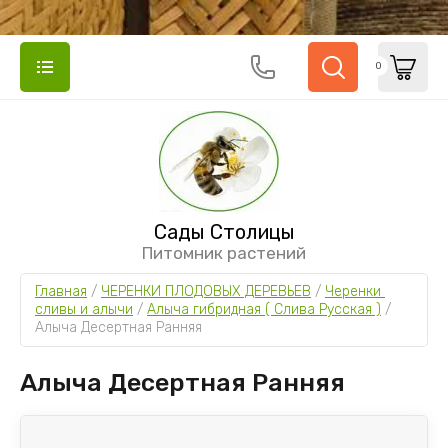
0
Сады Столицы
Питомник растений
Главная
 / 
ЧЕРЕНКИ ПЛОДОВЫХ ДЕРЕВЬЕВ
 / 
Черенки 
сливы и алычи
 / 
Алыча гибридная ( Слива Русская )
 / 
Алыча Десертная Ранняя
Алыча Десертная Ранняя